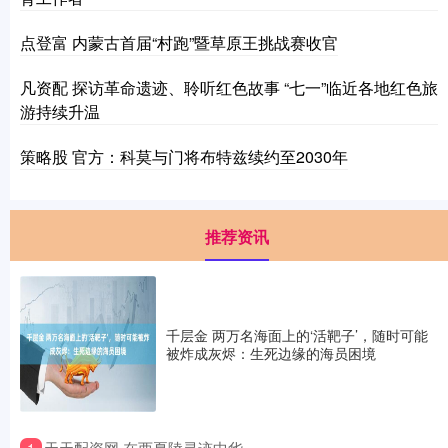
点登富 内蒙古首届“村跑”暨草原王挑战赛收官
凡资配 探访革命遗迹、聆听红色故事 “七一”临近各地红色旅
游持续升温
策略股 官方：科莫与门将布特兹续约至2030年
推荐资讯
千层金 两万名海面上的‘活靶子’，随时可能
被炸成灰烬：生死边缘的海员困境
​天天配资网 在西夏陵寻迹中华