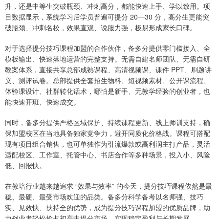
升，还是中等生突破瓶颈、冲刺高分，都能快速上手、学以致用。项
目数据显示，系统学习后学员普遍可提分 20—30 分，高分生更能突
破瓶颈、冲刺名校，效果直观、说服力强，极易形成家长口碑。
对于选择提分技巧课程加盟的合作伙伴，备多分提供零门槛接入、全
模板输出、快速落地运营的完整支持。无需自建名师团队、无需自研
教案体系，直接共享总部成熟课程、高清视频课、课件 PPT、刷题讲
义、测评试卷。总部提供全套招生物料、短视频素材、公开课流程、
体验课设计、社群转化话术，哪怕是新手、无教学经验的创业者，也
能快速开班、快速成交。
同时，备多分提供严格区域保护、持续课程更新、线上师训支持，确
保加盟校区在当地具备独家竞争力，避开同质化价格战。课程可搭配
现有项目组合销售，也可单独作为引流爆款或高利润主打产品，灵活
适配校区、工作室、托管中心、书店合作等多种场景，投入小、风险
低、回报快。
在教培行业越来越追求 “效果与效率” 的今天，提分技巧课程依然是最
稳、最硬、最受市场欢迎的品类。备多分科学备考以名师强、技巧
实、见效快、扶持全的优势，成为提分技巧课程加盟的优质品牌，助
力创业者轻松抢占初高中提分市场，实现稳定盈利与长期发展。