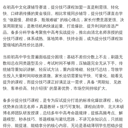
在初高中文化课辅导赛道，提分技巧课程加盟一直是刚需强、转化
快、口碑易传播的黄金项目。相比常规同步辅导，提分技巧课直击学
生 “做题慢、易错多、瓶颈难破” 的核心痛点，家长付费意愿更强、决
策周期更短，是教培机构快速起量、打造爆款、提升利润的首选产
品。备多分科学备考聚焦中高考实战提分，推出由清北名师亲授的提
分技巧课程，体系成熟、落地简单、扶持全面，成为提分技巧课程加
盟领域的高性价比选择。
当前初高中学生普遍面临提分困境：基础不差但分数上不去，刷题无
数却总在同类题型丢分，考试时间不够用，压轴题完全无从下手。传
统辅导重知识讲解、轻应试方法，重内容堆砌、轻技巧总结，导致学
生投入大量时间却收效甚微。家长迫切需要短平快、可量化、能看见
提升的课程，而提分技巧课正好满足这一需求，具备 “周期短、见效
快、客单价高、转介绍强” 的显著优势，市场空间持续扩大。
备多分提分技巧课程，是专为应试提分打造的标准化爆款课程，核心
优势来自清北名师 + 真题教研 + 技巧可复制。课程由清华、北大本硕
博名师团队研发授课，总结多年中高考命题规律，提炼高频考点、解
题模型、秒杀技巧、答题模板与避坑思路，不讲冗余知识点，只抓能
得分、能提速、能稳拿分的核心内容。无论是基础薄弱学生想稳步提