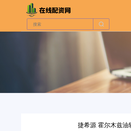
捷希源 霍尔木兹油