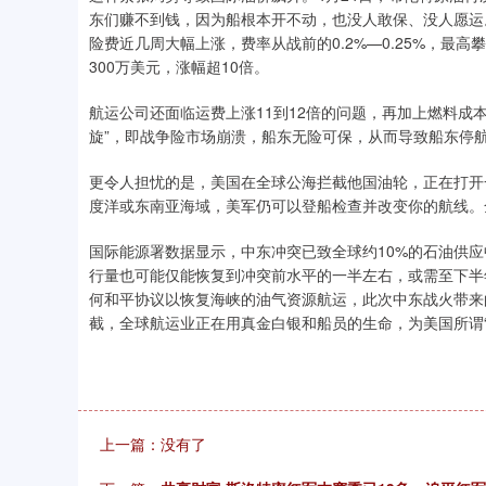
东们赚不到钱，因为船根本开不动，也没人敢保、没人愿运
险费近几周大幅上涨，费率从战前的0.2%—0.25%，最高
300万美元，涨幅超10倍。
航运公司还面临运费上涨11到12倍的问题，再加上燃料成
旋”，即战争险市场崩溃，船东无险可保，从而导致船东停
更令人担忧的是，美国在全球公海拦截他国油轮，正在打开
度洋或东南亚海域，美军仍可以登船检查并改变你的航线。
国际能源署数据显示，中东冲突已致全球约10%的石油供应
行量也可能仅能恢复到冲突前水平的一半左右，或需至下半
何和平协议以恢复海峡的油气资源航运，此次中东战火带来
截，全球航运业正在用真金白银和船员的生命，为美国所谓“
上一篇：没有了