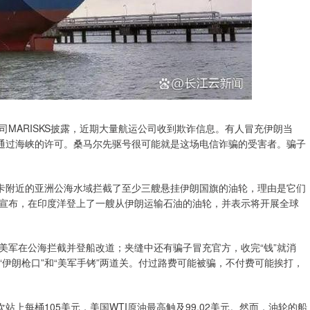
MARISKS披露，近期大量航运公司收到欺诈信息。有人冒充伊朗当
全通过海峡的许可。桑马尔先驱号很可能就是这场电信诈骗的受害者。骗子
兰卡附近的亚洲公海水域拦截了至少三艘悬挂伊朗国旗的油轮，理由是它们
宣布，在印度洋登上了一艘从伊朗运输石油的油轮，并表示将开展全球
美军在公海拦截并登船改道；夹缝中还有骗子冒充官方，收完“钱”就消
伊朗枪口”和“美军手铐”两道关。付过路费可能被骗，不付费可能挨打，
站上每桶105美元，美国WTI原油最高触及99.02美元。然而，油轮的船