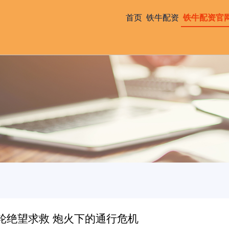
首页
铁牛配资
铁牛配资官
轮绝望求救 炮火下的通行危机