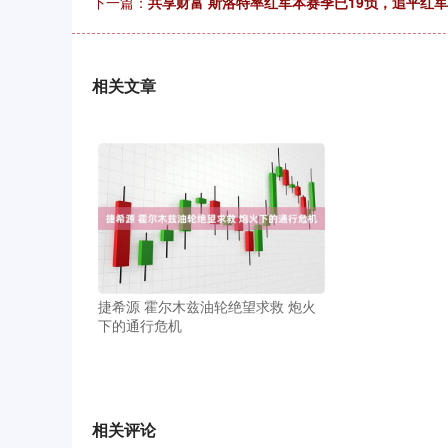
下一篇：
共享财富 斯洛特率红军本赛季已19负，追平红
相关文章
捷希源 霍尔木兹油轮绝望求救 炮火
下的通行危机
相关评论