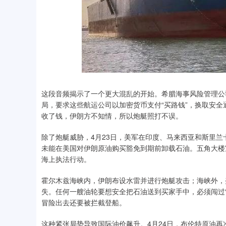
这段音频揭示了一个更大混乱的开始。希腊海事风险管理公司
局，要求这些航运公司以加密货币支付“买路钱”，换取安
收了钱，伊朗方不知情，所以炮艇照打不误。
除了炮艇威胁，4月23日，美军在印度、马来西亚和斯里
未能在美国对伊朗原油购买豁免到期前卸载石油。五角大楼
海上执法行动。
霍尔木兹海峡内，伊朗布设水雷并进行炮艇攻击；海峡外，
失。任何一艘油轮要想安全把石油送到买家手中，必须闯过“
冒险出去还要被拦截登船。
这种紧张局势导致国际油价飙升。4月24日，布伦特原油再次