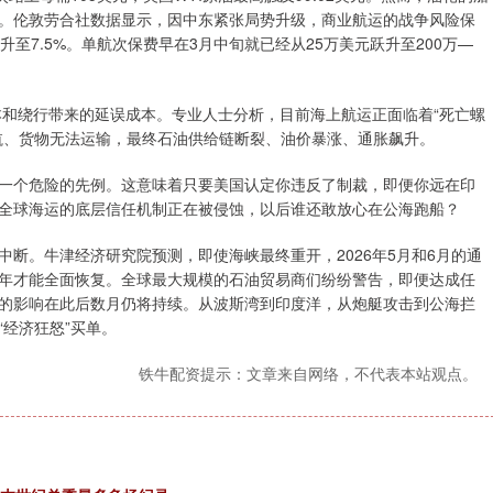
。伦敦劳合社数据显示，因中东紧张局势升级，商业航运的战争风险保
攀升至7.5%。单航次保费早在3月中旬就已经从25万美元跃升至200万—
本和绕行带来的延误成本。专业人士分析，目前海上航运正面临着“死亡螺
航、货物无法运输，最终石油供给链断裂、油价暴涨、通胀飙升。
一个危险的先例。这意味着只要美国认定你违反了制裁，即便你远在印
全球海运的底层信任机制正在被侵蚀，以后谁还敢放心在公海跑船？
中断。牛津经济研究院预测，即使海峡最终重开，2026年5月和6月的通
年才能全面恢复。全球最大规模的石油贸易商们纷纷警告，即便达成任
的影响在此后数月仍将持续。从波斯湾到印度洋，从炮艇攻击到公海拦
经济狂怒”买单。
铁牛配资提示：文章来自网络，不代表本站观点。