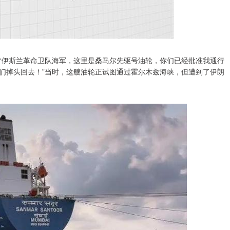
“伊斯兰革命卫队海军，这里是桑马尔先驱号油轮，你们已经批准我通行
们掉头回去！”当时，这艘油轮正试图通过霍尔木兹海峡，但遭到了伊朗