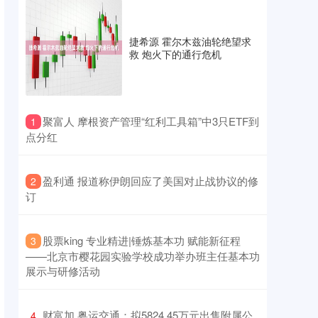
捷希源 霍尔木兹油轮绝望求
救 炮火下的通行危机
​聚富人 摩根资产管理“红利工具箱”中3只ETF到
1
点分红
​盈利通 报道称伊朗回应了美国对止战协议的修
2
订
​股票king 专业精进|锤炼基本功 赋能新征程
3
——北京市樱花园实验学校成功举办班主任基本功
展示与研修活动
​财富加 粤运交通：拟5824.45万元出售附属公
4