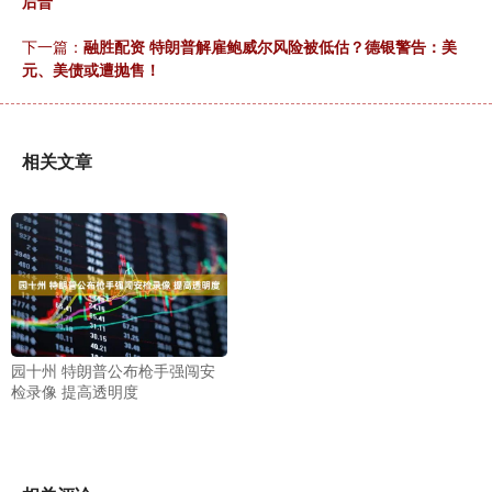
后晋
下一篇：
融胜配资 特朗普解雇鲍威尔风险被低估？德银警告：美
元、美债或遭抛售！
相关文章
园十州 特朗普公布枪手强闯安
检录像 提高透明度