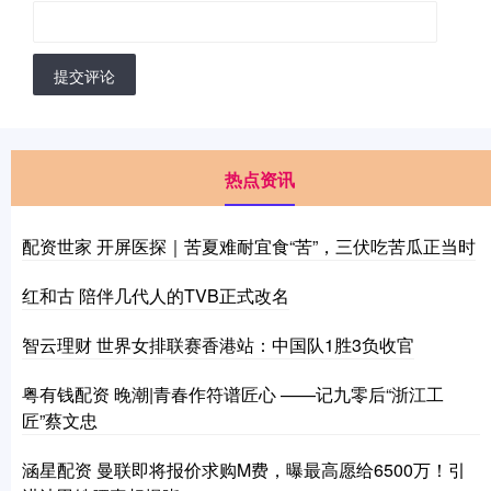
提交评论
热点资讯
配资世家 开屏医探｜苦夏难耐宜食“苦”，三伏吃苦瓜正当时
红和古 陪伴几代人的TVB正式改名
智云理财 世界女排联赛香港站：中国队1胜3负收官
粤有钱配资 晚潮|青春作符谱匠心 ——记九零后“浙江工
匠”蔡文忠
涵星配资 曼联即将报价求购M费，曝最高愿给6500万！引