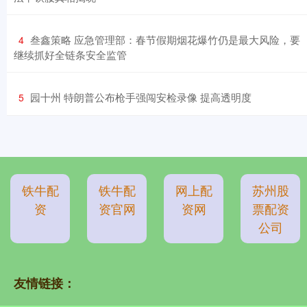
​叁鑫策略 应急管理部：春节假期烟花爆竹仍是最大风险，要
4
继续抓好全链条安全监管
​园十州 特朗普公布枪手强闯安检录像 提高透明度
5
铁牛配
铁牛配
网上配
苏州股
资
资官网
资网
票配资
公司
友情链接：