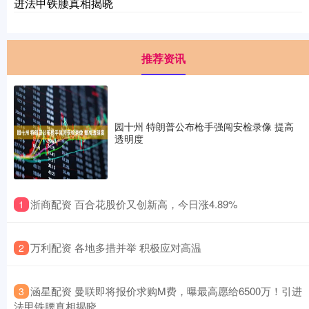
进法甲铁腰真相揭晓
推荐资讯
园十州 特朗普公布枪手强闯安检录像 提高
透明度
​浙商配资 百合花股价又创新高，今日涨4.89%
1
​万利配资 各地多措并举 积极应对高温
2
​涵星配资 曼联即将报价求购M费，曝最高愿给6500万！引进
3
法甲铁腰真相揭晓