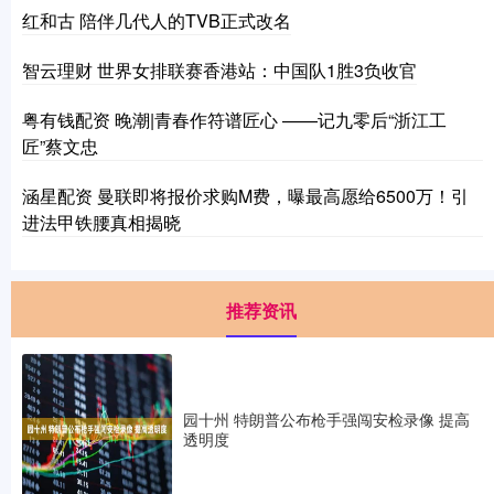
红和古 陪伴几代人的TVB正式改名
智云理财 世界女排联赛香港站：中国队1胜3负收官
粤有钱配资 晚潮|青春作符谱匠心 ——记九零后“浙江工
匠”蔡文忠
涵星配资 曼联即将报价求购M费，曝最高愿给6500万！引
进法甲铁腰真相揭晓
推荐资讯
园十州 特朗普公布枪手强闯安检录像 提高
透明度