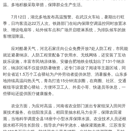
温。多地积极采取举措，保障群众生产生活。
7月12日，湖北多地发布高温预警。在武汉火车站，暑期出行旺
季，日均客流达22万人次。铁路部门在站内保障空调温控同时放置冰
块、增设电扇等，站外候车点和广场开启喷淋系统，为排队候车的旅
客增湿降温。
应对酷暑天气，河北石家庄向公众免费开放7处人防工程，市民能
就近避暑纳凉。人防工程里配备了饮用水、无线网络，还安装了互动
娱乐设施，丰富市民纳凉体验。安徽合肥地铁全线划出了131个纳凉
区，纳凉区域不仅提供防暑物资，还专门添设了阅读等主题区域，同
时全省近1.5万个工会驿站为户外劳动者提供休憩、消暑服务。山东多
地持续高温闷热天气，青岛打造15分钟清凉圈，在商圈、社区、交通
枢纽等设置爱心驿站，方便环卫工人、外卖小哥、快递员等休息，一
些驿站还提供医疗健康服务。
农业方面，为应对高温，河南省农业部门派出专家组深入田间开
展技术服务。在信阳淮滨县，稻田里抽水机马力全开，保障农田灌
溉，当地科学调度全县18座中小型水库保障水源。农业技术人员还根
据水稻不同生长阶段，指导农户科学浇水，确保灌溉效果。江苏淮安