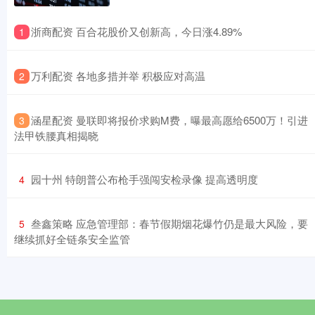
​浙商配资 百合花股价又创新高，今日涨4.89%
1
​万利配资 各地多措并举 积极应对高温
2
​涵星配资 曼联即将报价求购M费，曝最高愿给6500万！引进
3
法甲铁腰真相揭晓
​园十州 特朗普公布枪手强闯安检录像 提高透明度
4
​叁鑫策略 应急管理部：春节假期烟花爆竹仍是最大风险，要
5
继续抓好全链条安全监管