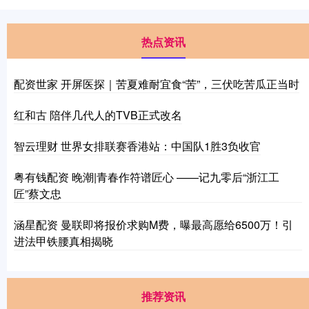
热点资讯
配资世家 开屏医探｜苦夏难耐宜食“苦”，三伏吃苦瓜正当时
红和古 陪伴几代人的TVB正式改名
智云理财 世界女排联赛香港站：中国队1胜3负收官
粤有钱配资 晚潮|青春作符谱匠心 ——记九零后“浙江工
匠”蔡文忠
涵星配资 曼联即将报价求购M费，曝最高愿给6500万！引
进法甲铁腰真相揭晓
推荐资讯