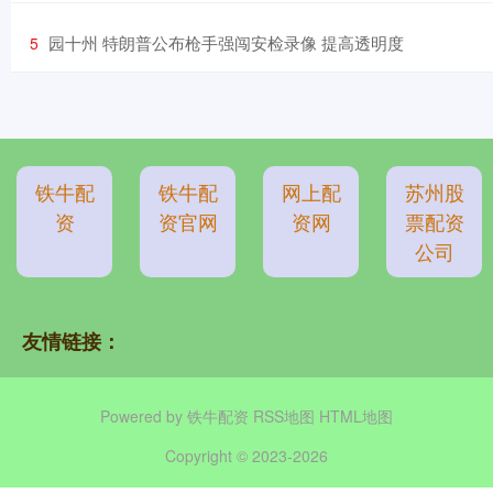
​园十州 特朗普公布枪手强闯安检录像 提高透明度
5
铁牛配
铁牛配
网上配
苏州股
资
资官网
资网
票配资
公司
友情链接：
Powered by
铁牛配资
RSS地图
HTML地图
Copyright
© 2023-2026