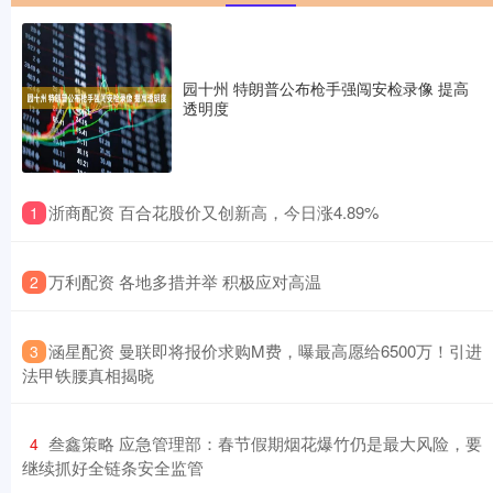
园十州 特朗普公布枪手强闯安检录像 提高
透明度
​浙商配资 百合花股价又创新高，今日涨4.89%
1
​万利配资 各地多措并举 积极应对高温
2
​涵星配资 曼联即将报价求购M费，曝最高愿给6500万！引进
3
法甲铁腰真相揭晓
​叁鑫策略 应急管理部：春节假期烟花爆竹仍是最大风险，要
4
继续抓好全链条安全监管