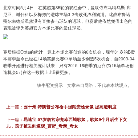
北京时间5月4日，在英超第35轮的双红会中，曼联依靠马特乌斯-库
尼亚、谢什科以及梅努的进球主场3-2击败死敌利物浦。此战布鲁诺-
费尔南德斯虽然没有直接参与球队的进球，但赛后他依然凭借出色的
表现被评为英超官方本场比赛的最佳球员。
赛后根据Opta的统计，算上本场比赛创造的6次机会，现年31岁的B费
本赛季至今已经在14场英超比赛中单场至少创造5次机会，自2003-04
赛季开始进行相关统计以来，只有2015-16赛季的厄齐尔(15场单场创
造机会5+)在这一数据上比B费更多。
铁牛配资提示：文章来自网络，不代表本站观点。
上一篇：
园十州 特朗普公布枪手强闯安检录像 提高透明度
下一篇：
易速宝 57岁唐玄宗宠幸西域歌姬，歌姬9个月后生下女
儿，孩子被丢到道观_曹野_母亲_母女