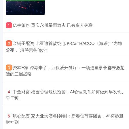
​亿牛策略 重庆永川暴雨致灾 已有多人失联
1
​金铺子配资 比亚迪首款纯电 K-Car“RACCO（海獭）”内饰
2
公布，“海洋美学”设计
​资本E家 跨界来了，五粮液开餐厅：一场连董事长都未必想
3
透的三层战略
​中金财富 校园心理危机预警，AI心理教育如何做到早发现、
4
早干预
​航心配资 家大业大酒•财神到：新春佳节喜团圆，举杯恭迎
5
财神到