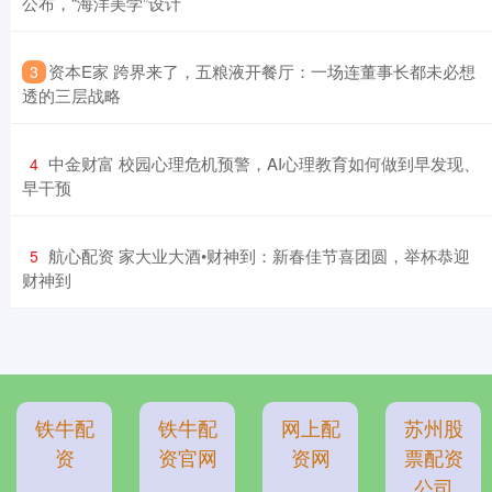
公布，“海洋美学”设计
​资本E家 跨界来了，五粮液开餐厅：一场连董事长都未必想
3
透的三层战略
​中金财富 校园心理危机预警，AI心理教育如何做到早发现、
4
早干预
​航心配资 家大业大酒•财神到：新春佳节喜团圆，举杯恭迎
5
财神到
铁牛配
铁牛配
网上配
苏州股
资
资官网
资网
票配资
公司