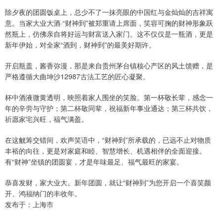
除夕夜的团圆饭桌上，总少不了一抹亮眼的中国红与金灿灿的吉祥寓
意。当家大业大酒·“财神到”被郑重请上席面，笑容可掬的财神形象跃
然瓶上，仿佛亲自将好运与财富送入家门。这不仅仅是一瓶酒，更是
新年伊始，对全家“酒到，财神到”的最美好期许。
开启瓶盖，酱香弥漫，那是来自贵州茅台镇核心产区的风土馈赠，是
严格遵循大曲坤沙12987古法工艺的匠心凝聚。
杯中酒液微黄透明，映照着家人围坐的笑脸。第一杯敬长辈，感念一
年的辛劳与守护；第二杯敬同辈，祝福新年事业通达；第三杯共饮，
祈愿家宅兴旺，福气满盈。
在这觥筹交错间，欢声笑语中，“财神到”所承载的，已远不止对物质
丰裕的向往，更是对家庭和睦、智慧增长、机遇相伴的全面迎接。
有“财神”坐镇的团圆宴，才是年味最足、福气最旺的家宴。
恭喜发财，家大业大。新年团圆，就让“财神到”为您开启一个喜笑颜
开、鸿福纳门的丰收年。
发布于：上海市