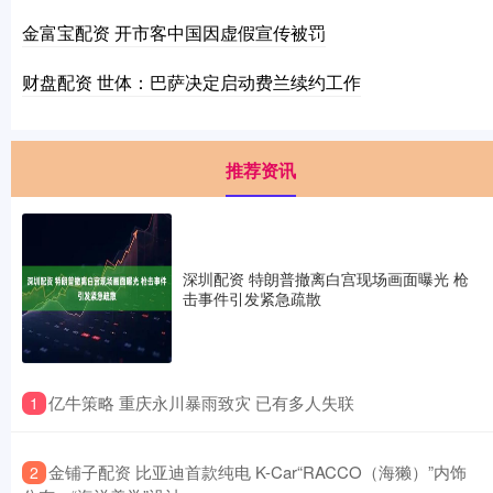
金富宝配资 开市客中国因虚假宣传被罚
财盘配资 世体：巴萨决定启动费兰续约工作
推荐资讯
深圳配资 特朗普撤离白宫现场画面曝光 枪
击事件引发紧急疏散
​亿牛策略 重庆永川暴雨致灾 已有多人失联
1
​金铺子配资 比亚迪首款纯电 K-Car“RACCO（海獭）”内饰
2