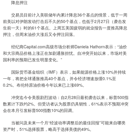
降息押注
交易员目前计入美联储年内累计降息36个基点的情景，低于一周
前美以对伊朗发动打击后不久的50个基点，也低于2月27日（袭击发
生前一天）时的61个基点。上周五美国疲弱的就业报告一度推高降息
押注，但周末油价大涨后又令押注回落。
经纪商Capital.com高级市场分析师Daniela Hathorn表示：“油价
和大宗商品价格上涨正在加剧通胀担忧。自冲突开始以来，市场对美
国利率的预期已发生明显变化。”
国际货币基金组织（IMF）表示，如果能源价格上涨10%并持续
一年，将把全球通胀推高40个基点，并令经济增速放缓0.1%至
0.2%。布伦特原油价格今年以来已上涨69%。
冲突迄今令美股剧烈波动：自2月28日最初袭击以来，标普500指
数累计下跌约2%。但受访者认为股票仍具韧性，61%表示不预期冲突
会在本月引发标普500指数10%的回调。
当被问及未来一个月“经波动率调整后的最佳回报”可能来自哪类
资产时，51%选择股票，略高于选择美债的49%。