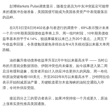
彭博Markets Pulse调查显示，随着交易员为中东冲突延宕可能带
来的通胀冲击做准备，美国国债可能成为美国各类资产中表现最落后
的品种。
在3月3日至6日对402名参与者进行的调查中，69%表示预计未来
一个月10年期美国国债收益率将上升。周一纽约时段，10年期美债收
益率基本持平于4.14%，较战事爆发以来已上升20个基点。上周五下
午收益率回落，令美债勉强避免录得自去年4月关税动荡以来最大单周
跌幅。
油价飙升推动债券收益率升至2月中旬以来最高水平 —— 当时公
布的月度就业数据强劲、伊朗冲突也尚未爆发。如今战事进入第二周
且没有缓和迹象，投资者开始计入供应冲击更持久的风险。周一布伦
特原油突破每桶100美元，升至2022年8月以来最高水平，沙特阿拉伯
表示开始削减原油产量，关键航道霍尔木兹海峡的油轮交通陷入停
滞，令对外供应受阻。
接近四分之三的受访者表示，如果冲突持续一个月或更久，原油
上涨将实质性推高美国通胀。