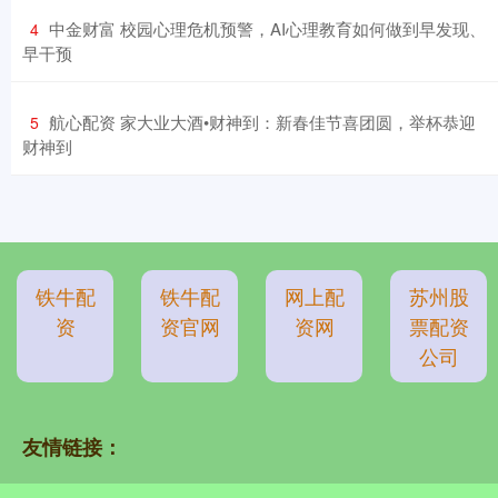
​中金财富 校园心理危机预警，AI心理教育如何做到早发现、
4
早干预
​航心配资 家大业大酒•财神到：新春佳节喜团圆，举杯恭迎
5
财神到
铁牛配
铁牛配
网上配
苏州股
资
资官网
资网
票配资
公司
友情链接：