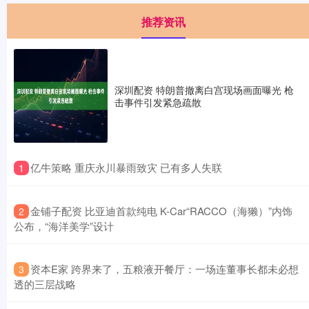
推荐资讯
深圳配资 特朗普撤离白宫现场画面曝光 枪
击事件引发紧急疏散
​亿牛策略 重庆永川暴雨致灾 已有多人失联
1
​金铺子配资 比亚迪首款纯电 K-Car“RACCO（海獭）”内饰
2
公布，“海洋美学”设计
​资本E家 跨界来了，五粮液开餐厅：一场连董事长都未必想
3
透的三层战略